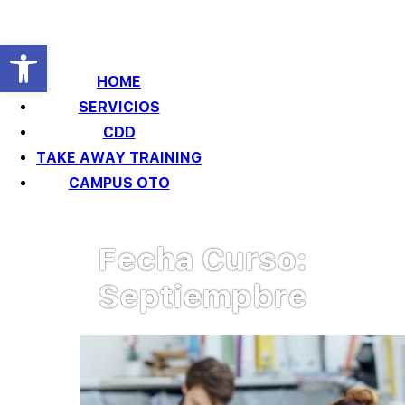
Abrir barra de herramientas
HOME
SERVICIOS
Training One to One
CDD
TAKE AWAY TRAINING
CAMPUS OTO
Fecha Curso:
Septiempbre